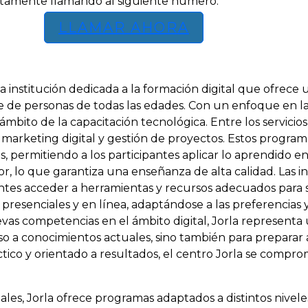
ctamente llamando al siguiente número:
LLAMAR AHORA
na institución dedicada a la formación digital que ofrec
je de personas de todas las edades. Con un enfoque en l
ámbito de la capacitación tecnológica. Entre los servicio
 marketing digital y gestión de proyectos. Estos progra
, permitiendo a los participantes aplicar lo aprendido en
or, lo que garantiza una enseñanza de alta calidad. Las i
ntes acceder a herramientas y recursos adecuados para s
 presenciales y en línea, adaptándose a las preferencias
evas competencias en el ámbito digital, Jorla represent
eso a conocimientos actuales, sino también para preparar a
o y orientado a resultados, el centro Jorla se comprom
les, Jorla ofrece programas adaptados a distintos niveles