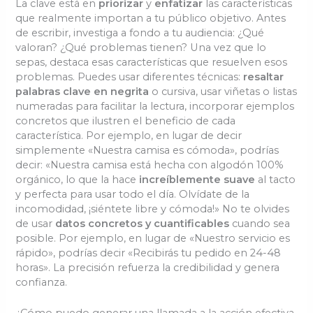
La clave está en
priorizar
y
enfatizar
las características
que realmente importan a tu público objetivo. Antes
de escribir, investiga a fondo a tu audiencia: ¿Qué
valoran? ¿Qué problemas tienen? Una vez que lo
sepas, destaca esas características que resuelven esos
problemas. Puedes usar diferentes técnicas:
resaltar
palabras clave en negrita
o cursiva, usar viñetas o listas
numeradas para facilitar la lectura, incorporar ejemplos
concretos que ilustren el beneficio de cada
característica. Por ejemplo, en lugar de decir
simplemente «Nuestra camisa es cómoda», podrías
decir: «Nuestra camisa está hecha con algodón 100%
orgánico, lo que la hace
increíblemente suave
al tacto
y perfecta para usar todo el día. Olvídate de la
incomodidad, ¡siéntete libre y cómoda!» No te olvides
de usar
datos concretos y cuantificables
cuando sea
posible. Por ejemplo, en lugar de «Nuestro servicio es
rápido», podrías decir «Recibirás tu pedido en 24-48
horas». La precisión refuerza la credibilidad y genera
confianza.
¿Cómo puedo generar una llamada a la acción efectiva